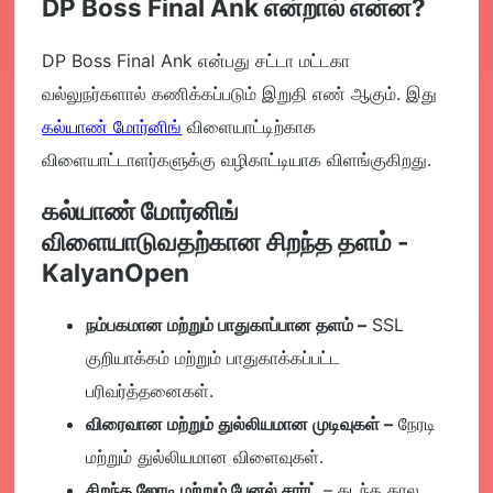
DP Boss Final Ank என்றால் என்ன?
DP Boss Final Ank என்பது சட்டா மட்டகா
வல்லுநர்களால் கணிக்கப்படும் இறுதி எண் ஆகும். இது
கல்யாண் மோர்னிங்
விளையாட்டிற்காக
விளையாட்டாளர்களுக்கு வழிகாட்டியாக விளங்குகிறது.
கல்யாண் மோர்னிங்
விளையாடுவதற்கான சிறந்த தளம் -
KalyanOpen
நம்பகமான மற்றும் பாதுகாப்பான தளம்
–
SSL
குறியாக்கம் மற்றும் பாதுகாக்கப்பட்ட
பரிவர்த்தனைகள்.
விரைவான மற்றும் துல்லியமான முடிவுகள்
–
நேரடி
மற்றும் துல்லியமான விளைவுகள்.
சிறந்த ஜோடி மற்றும் பேனல் சார்ட்
– கடந்த கால