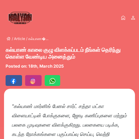
home
person
house
/
Article
/
கல்யாண�...
கல்யாண் காலை குழு விளக்கப்படம் நீங்கள் தெரிந்து
கொள்ள வேண்டிய அனைத்தும்
Posted on: 18th, March 2025
"கல்யாண் மார்னிங் பேனல் சார்ட் சத்தா மட்கா
விளையாட்டின் போக்குகளை, ஜோடி கணிப்புகளை மற்றும்
பலகை முடிவுகளை விளக்குகிறது. பலகையை படிக்க,
கடந்த நோக்கங்களை பகுப்பாய்வு செய்ய, வெற்றி